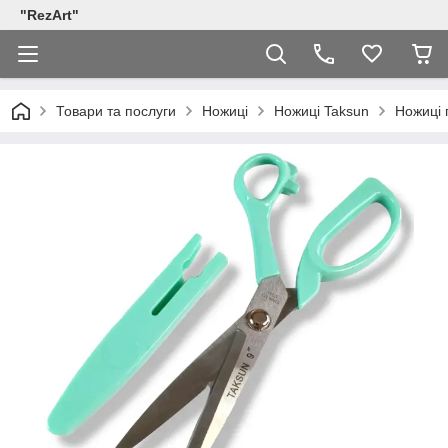
"RezArt"
Товари та послуги
Ножиці
Ножиці Taksun
Ножиці 