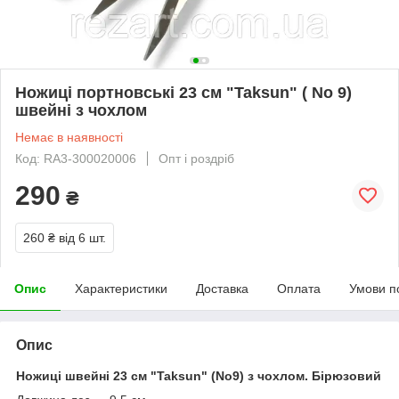
Ножиці портновські 23 см "Taksun" ( No 9)
швейні з чохлом
Немає в наявності
Код: RA3-300020006
Опт і роздріб
290
₴
260 ₴
від 6 шт.
Опис
Характеристики
Доставка
Оплата
Умови п
Опис
Ножиці
швейні 23 см "Taksun" (No9) з чохлом. Бірюзовий