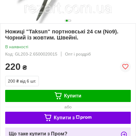
Ножиці "Taksun" портновські 24 см (No9).
Чорний із жовтим. Швейні.
В наявності
Код: GL203-2.6500020015
Опт і роздріб
220
₴
200 ₴
від 6 шт.
Купити
або
Купити з
Що таке купити з Пром?