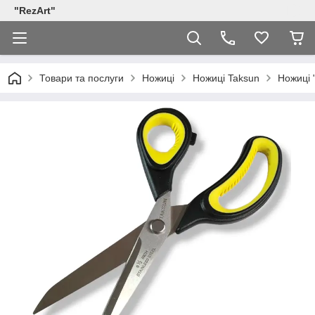
"RezArt"
Товари та послуги
Ножиці
Ножиці Taksun
Ножиці 