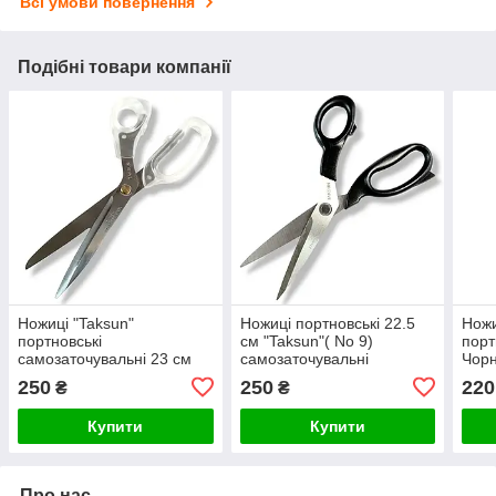
Всі умови повернення
Подібні товари компанії
Ножиці "Taksun"
Ножиці портновські 22.5
Ножи
портновські
см "Taksun"( No 9)
порт
самозаточувальні 23 см
самозаточувальні
Чорн
(No9). З прозорою ручкою
250
250
220
₴
₴
з термопластику. Швейні.
Купити
Купити
Про нас