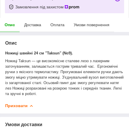
Замовлення під захистом
Опис
Доставка
Оплата
Умови повернення
Опис
Ножиці
швейні 24 см "Taksun" (No9).
Ножиці Taksun — це високоякісне сталеве лезо з лазерним
заточуванням, залишається гострим тривалий час. Ергономічні
ручки з якісного термоластику. Прогумовані елементи ручки дають
змогу міцно утримувати ножиці. З'єднувальний вузол виготовлений
із загартованої сталі. Осьовий гвинт дає змогу регулювати натяг
лез Ножиці розраховані на розкрою тонких і середніх тканин. Легкі
та зручні в роботі.
Приховати
Умови доставки