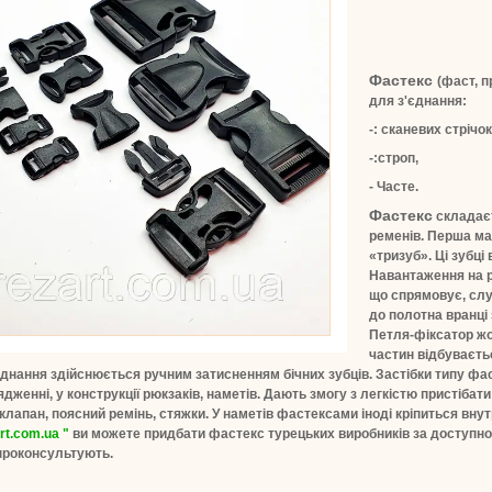
Фастекс
(фаст, 
для з'єднання:
-: сканевих стрічок
-:строп,
- Часте.
Фастекс
складаєт
ременів. Перша має
«тризуб». Ці зубці
Навантаження на ро
що спрямовує, слуг
до полотна вранці
Петля-фіксатор жо
частин відбуваєтьс
єднання здійснюється ручним затисненням бічних зубців. Застібки типу ф
дженні, у конструкції рюкзаків, наметів. Дають змогу з легкістю пристібати 
клапан, поясний ремінь, стяжки. У наметів фастексами іноді кріпиться внут
rt.com.ua "
ви можете придбати фастекс турецьких виробників за доступно
проконсультують.