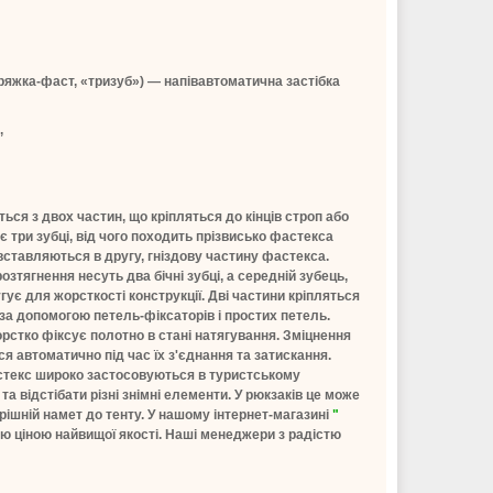
пряжка-фаст, «тризуб») — напівавтоматична застібка
,
ься з двох частин, що кріпляться до кінців строп або
 три зубці, від чого походить прізвисько фастекса
 вставляються в другу, гніздову частину фастекса.
зтягнення несуть два бічні зубці, а середній зубець,
ує для жорсткості конструкції. Дві частини кріпляться
 за допомогою петель-фіксаторів і простих петель.
рстко фіксує полотно в стані натягування. Зміцнення
я автоматично під час їх з'єднання та затискання.
астекс широко застосовуються в туристському
та відстібати різні знімні елементи. У рюкзаків це може
рішній намет до тенту. У нашому інтернет-магазині
"
ю ціною найвищої якості. Наші менеджери з радістю