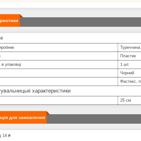
еристики
ні
иробник
Туреччина
л
Пластик
ь в упаковці
1 шт.
Чорний
Фастекс, 
увальницькі характеристики
25 см
ція для замовлення
д 14 ₴