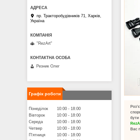
пр. Тракторобудівників 71, Харків,
Україна
"RezArt"
Резник Олег
Графік роботи
Роз'
Понеділок
10:00
18:00
споря
Вівторок
10:00
18:00
бути 
Середа
10:00
18:00
RezA
Четвер
10:00
18:00
Вас 
Пʼятниця
10:00
18:00