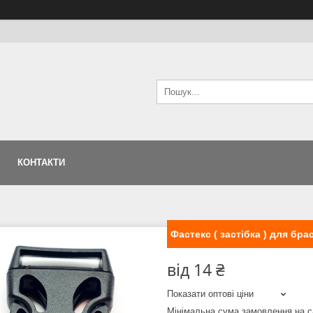
КОНТАКТИ
Фастекс ( застібка ) для бр
від
14 ₴
Показати оптові ціни
Мінімальна сума замовлення на с