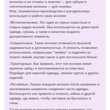
металлы и их сплавы и пластик — для зубцов и
синтетические волокна — для основы.
Итак, пошивочные производства и рукодельницы
используют в работе такие молнии:
-Металлические.
Это один из самых известных и
старых видов молний. Она используется на джинсовой
одежде, сумках, а также в качестве модного
декоративного элемента;
-Спиральные.
Такая молния отличается высокой
надежностью и долговечностью. А легкость позволяет
использовать спиральную “змейку” в изделиях из
тонких тканей, внутри сумок и для постельного белья;
-Тракторные.
Как правило, этот тип молнии имеет
крупные зубцы и изготавливается из пластика.
Подойдет для верхней одежды, зимних курток и других
изделий;
-Потайные.
Тонкая изящная молния после вшивания и
застегивание незаметно соединяет части одежды.
Используется как правило в платьях, юбках и другой
одежде, где важно, чтобы застежки не бросались в
глаза.
Также молнии выпускаются целыми рулонами, что