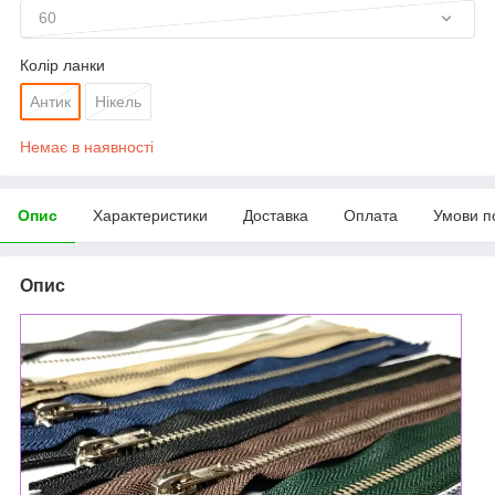
60
Колір ланки
Антик
Нікель
Немає в наявності
Опис
Характеристики
Доставка
Оплата
Умови п
Опис