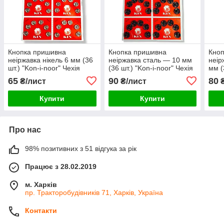
Кнопка пришивна
Кнопка пришивна
Кно
неіржавка нікель 6 мм (36
неіржавка сталь — 10 мм
неір
шт.) "Kon-i-noor" Чехія
(36 шт.) "Kon-i-noor" Чехія
мм (
Чехі
65
90
80
₴/лист
₴/лист
₴
Купити
Купити
Про нас
98% позитивних з 51 відгука за рік
Працює з 28.02.2019
м. Харків
пр. Тракторобудівників 71, Харків, Україна
Контакти