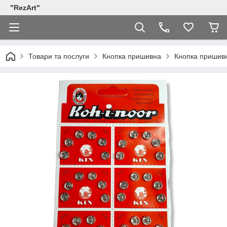
"RezArt"
Товари та послуги
Кнопка пришивна
Кнопка пришивна