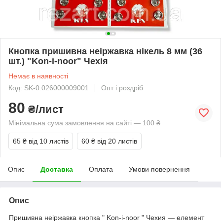
Кнопка пришивна неіржавка нікель 8 мм (36
шт.) "Kon-i-noor" Чехія
Немає в наявності
Код: SK-0.026000009001
Опт і роздріб
80
₴/лист
Мінімальна сума замовлення на сайті — 100 ₴
65 ₴
від 10 листів
60 ₴
від 20 листів
Опис
Доставка
Оплата
Умови повернення
Опис
Пришивна неіржавка кнопка "
Kon-i-noor " Чехия
— елемент