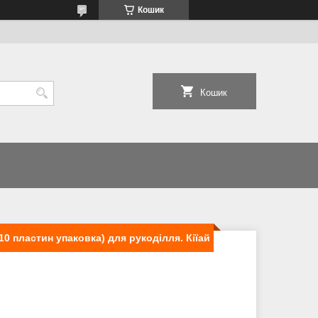
Кошик
Кошик
(10 пластин упаковка) для рукоділля. Кіїай