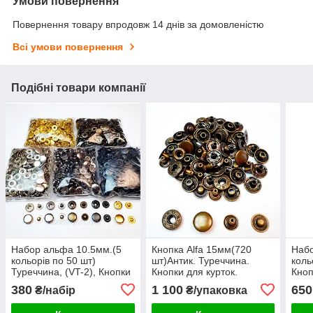
Умови повернення
Повернення товару впродовж 14 днів за домовленістю
Всі умови повернення
Подібні товари компанії
Набор альфа 10.5мм.(5
Кнопка Alfa 15мм(720
Набо
кольорів по 50 шт)
шт)Антик. Туреччина.
коль
Туреччина, (VT-2), Кнопки
Кнопки для курток.
Кноп
для гаманців,одягу .
Швейна фурнітура кнопки
380
1 100
650
₴/набір
₴/упаковка
для одягу