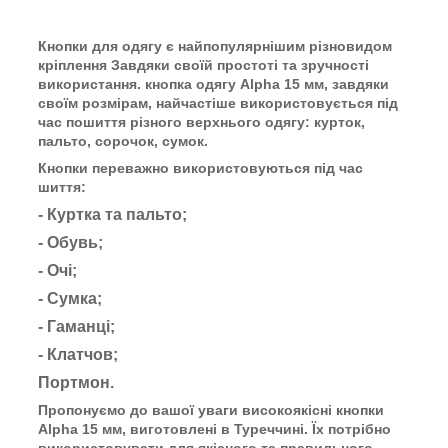
Кнопки для одягу є найпопулярнішим різновидом
кріплення Завдяки своїй простоті та зручності
використання. кнопка одягу Alpha 15 мм, завдяки
своїм розмірам, найчастіше використовується під
час пошиття різного верхнього одягу: курток,
пальто, сорочок, сумок.
Кнопки переважно використовуються під час
шиття:
- Куртка та пальто;
- Обувь;
- Очі;
- Сумка;
- Гаманці;
- Клатчов;
Портмон.
Пропонуємо до вашої уваги високоякісні кнопки
Alpha 15 мм, виготовлені в Туреччині. Їх потрібно
використовувати для якісного та правильного